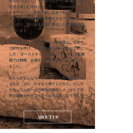
作るのではなく、ナチュラルチーズを通して食
生活を楽しむサロンとして、「Cheese＆Life」
をテーマにした学校です。日本で初のチーズス
タイリングを体系的に学習できるプログラムを
組んだり、彩りある生活に特化した講座を展開
しています。
日本で初のチーズスタイリング講座は、世界中
で評判を呼び、チーズ大国フランスをはじめと
して 、オーストラリア、アメリカ、そして近隣
国では韓国、台湾からも学びに来るようになり
ました。
私たちがどんなワークショップに取り組んでい
るかを、ぜひ、のぞきに来てください。そして
ナチュラルチーズの本当の美味しさ、そして日
常の素敵なライフスタイルのお役に立ててくだ
さい。
ABOUT US