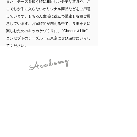
また、チーズを扱う時に相応しい必要な道具や、こ
こでしか手に入らないオリジナル商品などをご用意
しています。もちろん生活に役立つ講座も各種ご用
意しています。お家時間が増える中で、食事を更に
楽しむためのキッカケづくりに、 “Cheese＆Life”
コンセプトのチーズルーム東京にぜひ遊びにいらし
てください。
Academy
THE CHEESE ROOMとは
​学べる - ACADEMY
-
美味しく楽しく味わおう～♪
チーズのたしなみ方講座