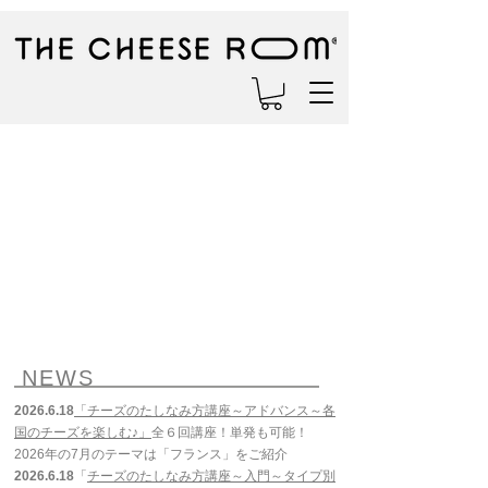
NEWS
2026.6.18
「
チーズのたしなみ方講座～アド
バンス～各
国のチーズを楽しむ♪」
全６回講座！単発も可能！
2026年の7月のテーマは「フランス
」をご紹介
2026
.6.18
「
チーズのたしなみ方講座～入門～タイプ別