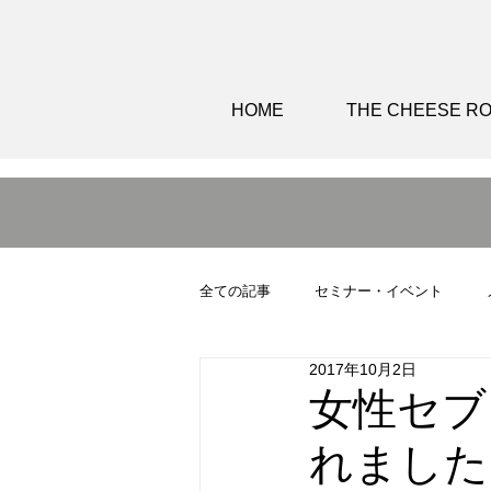
HOME
THE CHEESE 
全ての記事
セミナー・イベント
2017年10月2日
女性セブ
れました