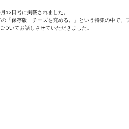
10月12日号に掲載されました。
かけての「保存版　チーズを究める。」という特集の中で、
についてお話しさせていただきました。