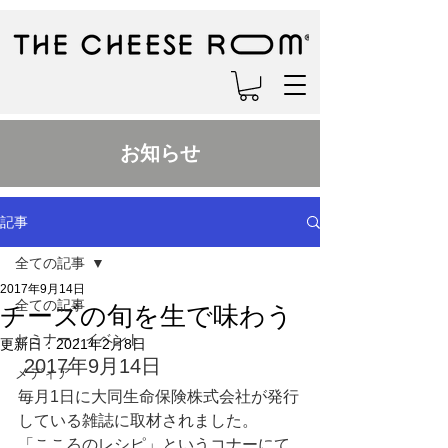
お知らせ
記事
全ての記事
2017年9月14日
全ての記事
チーズの旬を生で味わう
セミナー・イベント
更新日：
2021年2月8日
2017年9月14日
メディア
毎月1日に大同生命保険株式会社が発行
している雑誌に取材されました。
「こころのレシピ」というコナーにて