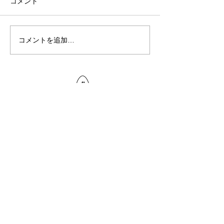
コメント
コメントを追加…
THE CHEESE ROOMについて
THE CHEESE ROOMとは
講師紹介
アクセス
運営会社情報
アカデミー
講座について
チーズ講座
資格検定のご案内
お問い合わせ